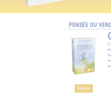
PENSÉE DU VEND
C'
im
l'
vi
so
Ajouter