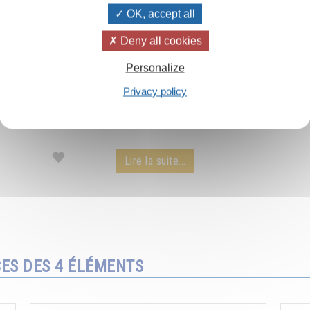
OK, accept all
Deny all cookies
Les rayons du soleil
Personalize
Privacy policy
Le pouvoir extraordinaire des rayons du soleil
par Omraam Mikhaël Aïvanhov - extrait d'une
conférence audio.
Lire la suite...
CES DES 4 ÉLÉMENTS