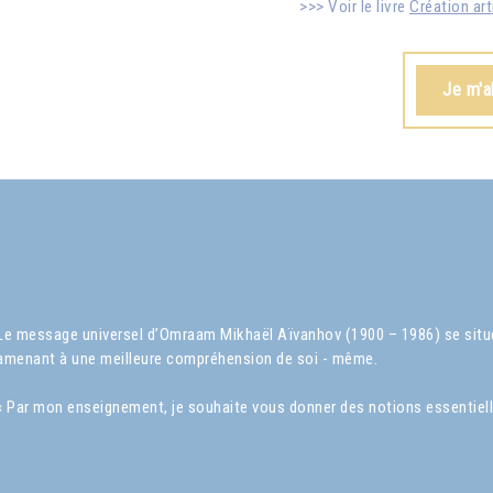
Voir le livre
Création art
Je m'a
Le message universel d’Omraam Mikhaël Aïvanhov (1900 – 1986) se situe 
amenant à une meilleure compréhension de soi - même.
« Par mon enseignement, je souhaite vous donner des notions essentielles s