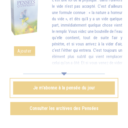
c'est une loi de la physique : dans l'univers
le vide n'est pas accepté. C'est d'ailleurs
une formule connue : « la nature a horreur
du vide », et dès qu'il y a un vide quelque
part, immédiatement quelque chose vient
le remplir. Vous videz une bouteille de l'eau
qu'elle contient, tout de suite l'air y
pénètre, et si vous arrivez à la vider d'air,
c'est l'éther qui entrera. C'est toujours un
Ajouter
élément plus subtil qui vient remplacer
celui qu'on a ôté. Et si vous venez de vider
votre réservoir en donnant votre amour et vos bons souhaits à toutes
les créatures, quelque chose d'en haut arrive tout de suite pour vous
remplir.
Je m'abonne à la pensée du jour
Omraam Mikhaël Aïvanhov
Voir le livre
Création artistique et création spirituelle
,
Consulter les archives des Pensées
chapitre VIII