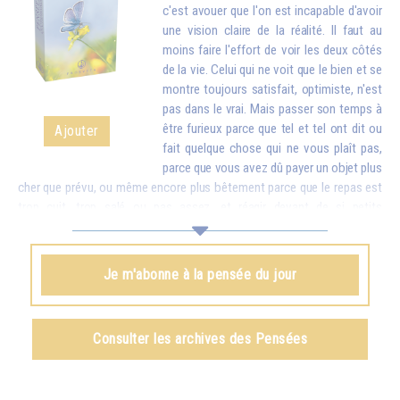
c'est avouer que l'on est incapable d'avoir
une vision claire de la réalité. Il faut au
moins faire l'effort de voir les deux côtés
de la vie. Celui qui ne voit que le bien et se
montre toujours satisfait, optimiste, n'est
pas dans le vrai. Mais passer son temps à
être furieux parce que tel et tel ont dit ou
Ajouter
fait quelque chose qui ne vous plaît pas,
parce que vous avez dû payer un objet plus
cher que prévu, ou même encore plus bêtement parce que le repas est
trop cuit, trop salé ou pas assez, et réagir devant de si petits
inconvénients comme si c'étaient des catastrophes, cela finit par vous
rendre stupide. Mettez donc en balance ces détails avec toutes les
richesses que vous apporte la vie. Quand vous vous apercevrez que,
Je m'abonne à la pensée du jour
pour de petites contrariétés, vous êtes prêt à oublier combien il y a de
choses belles et bonnes dans le monde et à troubler la vie de votre
famille et de tout votre entourage, vous aurez honte...
Consulter les archives des Pensées
Omraam Mikhaël Aïvanhov
Voir le livre
Le rire du sage
, chapitre I