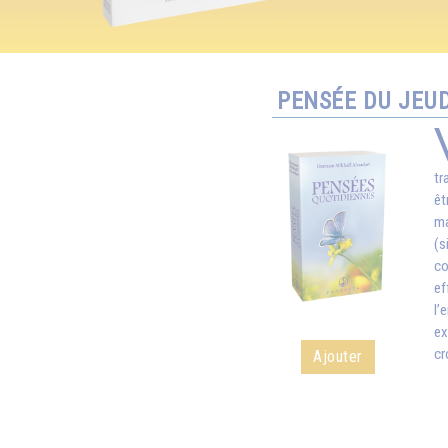
PENSÉE DU JEUD
tr
êt
ma
(s
co
ef
l’
ex
cr
Ajouter