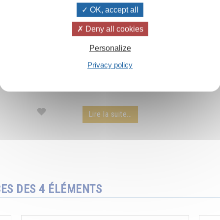
OK, accept all
Deny all cookies
Les rayons du soleil
Personalize
Privacy policy
Le pouvoir extraordinaire des rayons du soleil
par Omraam Mikhaël Aïvanhov - extrait d'une
conférence audio.
Lire la suite...
CES DES 4 ÉLÉMENTS