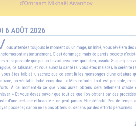
I 6 AOÛT 2026
V
ous attendez toujours le moment où un mage, un Initié, vous révélera des
ansformeront instantanément. C'est dommage, mais de pareils secrets n'exist
res n'est possible que par un travail personnel quotidien, assidu. Si quelqu'un v
gique, ce talisman, et vous aurez la santé (si vous êtes malade), la sérénité (
i vous êtes faible) », sachez que ce sont là les mensonges d'une créature qu
ntraire, un véritable Initié vous dira : « Mes enfants, tout est possible, ma
forts. À ce moment-là ce que vous aurez obtenu sera tellement stable
enlever. » Et vous devez savoir que tout ce que l'on obtient par des procédés 
iste d'une certaine efficacité – ne peut jamais être définitif. Peu de temps 
oyait posséder, car on ne l'a pas obtenu du dedans par des efforts personnels.