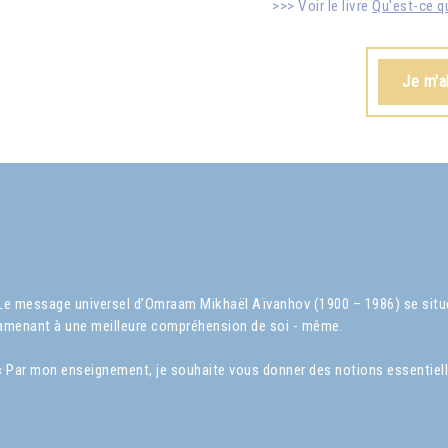
Voir le livre
Qu'est-ce qu
Je m'a
Le message universel d’Omraam Mikhaël Aïvanhov (1900 – 1986) se situe 
amenant à une meilleure compréhension de soi - même.
« Par mon enseignement, je souhaite vous donner des notions essentielles s