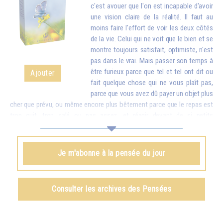
c'est avouer que l'on est incapable d'avoir
une vision claire de la réalité. Il faut au
moins faire l'effort de voir les deux côtés
de la vie. Celui qui ne voit que le bien et se
montre toujours satisfait, optimiste, n'est
pas dans le vrai. Mais passer son temps à
être furieux parce que tel et tel ont dit ou
Ajouter
fait quelque chose qui ne vous plaît pas,
parce que vous avez dû payer un objet plus
cher que prévu, ou même encore plus bêtement parce que le repas est
trop cuit, trop salé ou pas assez, et réagir devant de si petits
inconvénients comme si c'étaient des catastrophes, cela finit par vous
rendre stupide. Mettez donc en balance ces détails avec toutes les
richesses que vous apporte la vie. Quand vous vous apercevrez que,
Je m'abonne à la pensée du jour
pour de petites contrariétés, vous êtes prêt à oublier combien il y a de
choses belles et bonnes dans le monde et à troubler la vie de votre
famille et de tout votre entourage, vous aurez honte...
Consulter les archives des Pensées
Omraam Mikhaël Aïvanhov
Voir le livre
Le rire du sage
, chapitre I