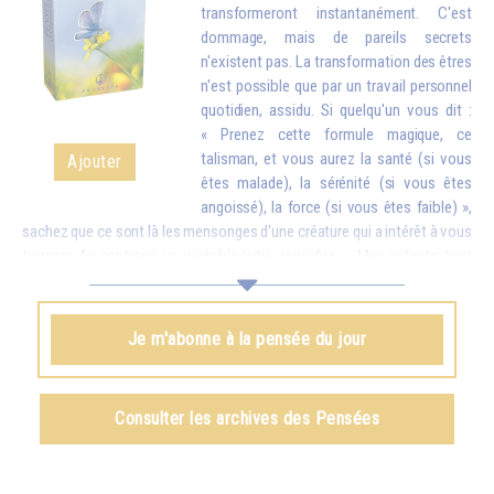
transformeront instantanément. C'est
dommage, mais de pareils secrets
n'existent pas. La transformation des êtres
n'est possible que par un travail personnel
quotidien, assidu. Si quelqu'un vous dit :
« Prenez cette formule magique, ce
talisman, et vous aurez la santé (si vous
Ajouter
êtes malade), la sérénité (si vous êtes
angoissé), la force (si vous êtes faible) »,
sachez que ce sont là les mensonges d'une créature qui a intérêt à vous
tromper. Au contraire, un véritable Initié vous dira : « Mes enfants, tout
est possible, mais seulement si vous faites des efforts. À ce moment-
là ce que vous aurez obtenu sera tellement stable que personne ne
pourra vous l’enlever. » Et vous devez savoir que tout ce que l'on
Je m'abonne à la pensée du jour
obtient par des procédés magiques – il est vrai qu'il en existe d'une
certaine efficacité – ne peut jamais être définitif. Peu de temps après,
on perd tout ce que l'on croyait posséder, car on ne l'a pas obtenu du
Consulter les archives des Pensées
dedans par des efforts personnels.
Omraam Mikhaël Aïvanhov