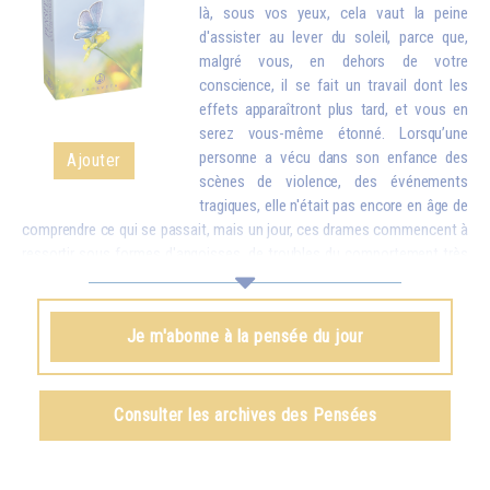
là, sous vos yeux, cela vaut la peine
d'assister au lever du soleil, parce que,
malgré vous, en dehors de votre
conscience, il se fait un travail dont les
effets apparaîtront plus tard, et vous en
serez vous-même étonné. Lorsqu’une
personne a vécu dans son enfance des
Ajouter
scènes de violence, des événements
tragiques, elle n'était pas encore en âge de
comprendre ce qui se passait, mais un jour, ces drames commencent à
ressortir sous formes d'angoisses, de troubles du comportement très
difficiles à guérir. Que l'on comprenne ou que l'on ne comprenne pas,
tout s'enregistre et peut revenir un jour à la surface. C'est pourquoi,
même si vous ne « comprenez » rien à ce phénomène cosmique qu'est
Je m'abonne à la pensée du jour
le lever du soleil, mettez-vous dans de bonnes conditions, et
obligatoirement, votre esprit, votre âme, votre corps absorberont
quelques éléments, qui se manifesteront plus tard en vous comme
Consulter les archives des Pensées
harmonie, paix et lumière.
Omraam Mikhaël Aïvanhov