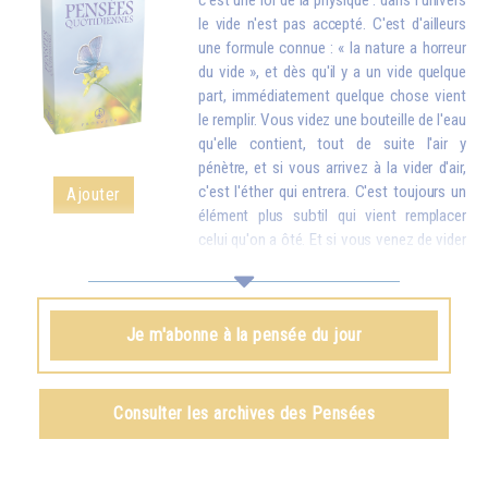
c'est une loi de la physique : dans l'univers
le vide n'est pas accepté. C'est d'ailleurs
une formule connue : « la nature a horreur
du vide », et dès qu'il y a un vide quelque
part, immédiatement quelque chose vient
le remplir. Vous videz une bouteille de l'eau
qu'elle contient, tout de suite l'air y
pénètre, et si vous arrivez à la vider d'air,
c'est l'éther qui entrera. C'est toujours un
Ajouter
élément plus subtil qui vient remplacer
celui qu'on a ôté. Et si vous venez de vider
votre réservoir en donnant votre amour et vos bons souhaits à toutes
les créatures, quelque chose d'en haut arrive tout de suite pour vous
remplir.
Je m'abonne à la pensée du jour
Omraam Mikhaël Aïvanhov
Voir le livre
Création artistique et création spirituelle
,
Consulter les archives des Pensées
chapitre VIII