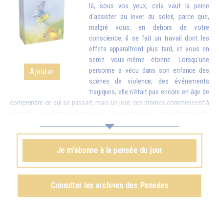
là, sous vos yeux, cela vaut la peine
d'assister au lever du soleil, parce que,
malgré vous, en dehors de votre
conscience, il se fait un travail dont les
effets apparaîtront plus tard, et vous en
serez vous-même étonné. Lorsqu’une
personne a vécu dans son enfance des
Ajouter
scènes de violence, des événements
tragiques, elle n'était pas encore en âge de
comprendre ce qui se passait, mais un jour, ces drames commencent à
ressortir sous formes d'angoisses, de troubles du comportement très
difficiles à guérir. Que l'on comprenne ou que l'on ne comprenne pas,
tout s'enregistre et peut revenir un jour à la surface. C'est pourquoi,
même si vous ne « comprenez » rien à ce phénomène cosmique qu'est
Je m'abonne à la pensée du jour
le lever du soleil, mettez-vous dans de bonnes conditions, et
obligatoirement, votre esprit, votre âme, votre corps absorberont
quelques éléments, qui se manifesteront plus tard en vous comme
Consulter les archives des Pensées
harmonie, paix et lumière.
Omraam Mikhaël Aïvanhov