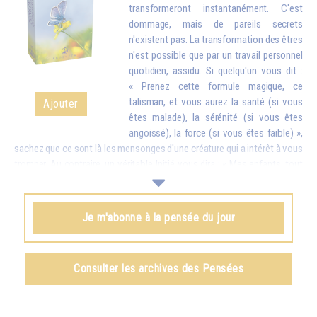
transformeront instantanément. C'est
dommage, mais de pareils secrets
n'existent pas. La transformation des êtres
n'est possible que par un travail personnel
quotidien, assidu. Si quelqu'un vous dit :
« Prenez cette formule magique, ce
talisman, et vous aurez la santé (si vous
Ajouter
êtes malade), la sérénité (si vous êtes
angoissé), la force (si vous êtes faible) »,
sachez que ce sont là les mensonges d'une créature qui a intérêt à vous
tromper. Au contraire, un véritable Initié vous dira : « Mes enfants, tout
est possible, mais seulement si vous faites des efforts. À ce moment-
là ce que vous aurez obtenu sera tellement stable que personne ne
pourra vous l’enlever. » Et vous devez savoir que tout ce que l'on
Je m'abonne à la pensée du jour
obtient par des procédés magiques – il est vrai qu'il en existe d'une
certaine efficacité – ne peut jamais être définitif. Peu de temps après,
on perd tout ce que l'on croyait posséder, car on ne l'a pas obtenu du
Consulter les archives des Pensées
dedans par des efforts personnels.
Omraam Mikhaël Aïvanhov