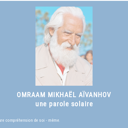
Voir le livre
Qu'est-ce qu'un Maître spirituel ?
, chapitre I
OMRAAM MIKHAËL AÏVANHOV
une parole solaire
eure compréhension de soi - même.