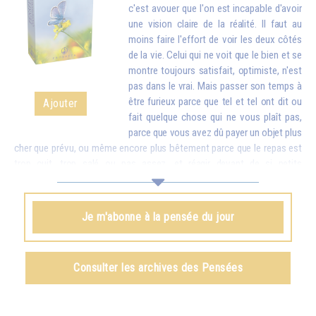
c'est avouer que l'on est incapable d'avoir
une vision claire de la réalité. Il faut au
moins faire l'effort de voir les deux côtés
de la vie. Celui qui ne voit que le bien et se
montre toujours satisfait, optimiste, n'est
pas dans le vrai. Mais passer son temps à
être furieux parce que tel et tel ont dit ou
Ajouter
fait quelque chose qui ne vous plaît pas,
parce que vous avez dû payer un objet plus
cher que prévu, ou même encore plus bêtement parce que le repas est
trop cuit, trop salé ou pas assez, et réagir devant de si petits
inconvénients comme si c'étaient des catastrophes, cela finit par vous
rendre stupide. Mettez donc en balance ces détails avec toutes les
richesses que vous apporte la vie. Quand vous vous apercevrez que,
Je m'abonne à la pensée du jour
pour de petites contrariétés, vous êtes prêt à oublier combien il y a de
choses belles et bonnes dans le monde et à troubler la vie de votre
famille et de tout votre entourage, vous aurez honte...
Consulter les archives des Pensées
Omraam Mikhaël Aïvanhov
Voir le livre
Le rire du sage
, chapitre I