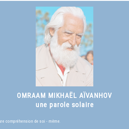
Voir le livre
Qu'est-ce qu'un Maître spirituel ?
, chapitre I
OMRAAM MIKHAËL AÏVANHOV
une parole solaire
eure compréhension de soi - même.