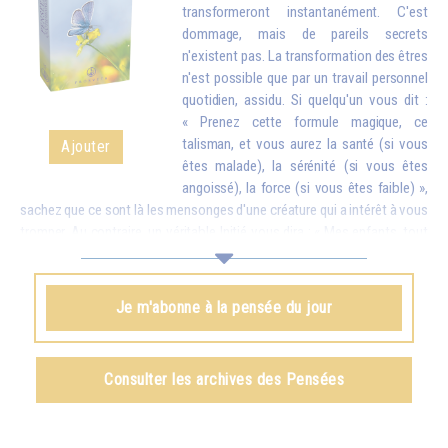
transformeront instantanément. C'est
dommage, mais de pareils secrets
n'existent pas. La transformation des êtres
n'est possible que par un travail personnel
quotidien, assidu. Si quelqu'un vous dit :
« Prenez cette formule magique, ce
talisman, et vous aurez la santé (si vous
Ajouter
êtes malade), la sérénité (si vous êtes
angoissé), la force (si vous êtes faible) »,
sachez que ce sont là les mensonges d'une créature qui a intérêt à vous
tromper. Au contraire, un véritable Initié vous dira : « Mes enfants, tout
est possible, mais seulement si vous faites des efforts. À ce moment-
là ce que vous aurez obtenu sera tellement stable que personne ne
pourra vous l’enlever. » Et vous devez savoir que tout ce que l'on
Je m'abonne à la pensée du jour
obtient par des procédés magiques – il est vrai qu'il en existe d'une
certaine efficacité – ne peut jamais être définitif. Peu de temps après,
on perd tout ce que l'on croyait posséder, car on ne l'a pas obtenu du
Consulter les archives des Pensées
dedans par des efforts personnels.
Omraam Mikhaël Aïvanhov