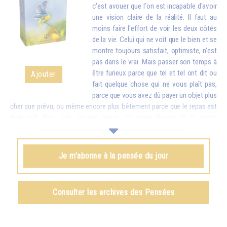
c'est avouer que l'on est incapable d'avoir
une vision claire de la réalité. Il faut au
moins faire l'effort de voir les deux côtés
de la vie. Celui qui ne voit que le bien et se
montre toujours satisfait, optimiste, n'est
pas dans le vrai. Mais passer son temps à
être furieux parce que tel et tel ont dit ou
Ajouter
fait quelque chose qui ne vous plaît pas,
parce que vous avez dû payer un objet plus
cher que prévu, ou même encore plus bêtement parce que le repas est
trop cuit, trop salé ou pas assez, et réagir devant de si petits
inconvénients comme si c'étaient des catastrophes, cela finit par vous
rendre stupide. Mettez donc en balance ces détails avec toutes les
richesses que vous apporte la vie. Quand vous vous apercevrez que,
Je m'abonne à la pensée du jour
pour de petites contrariétés, vous êtes prêt à oublier combien il y a de
choses belles et bonnes dans le monde et à troubler la vie de votre
famille et de tout votre entourage, vous aurez honte...
Consulter les archives des Pensées
Omraam Mikhaël Aïvanhov
Voir le livre
Le rire du sage
, chapitre I