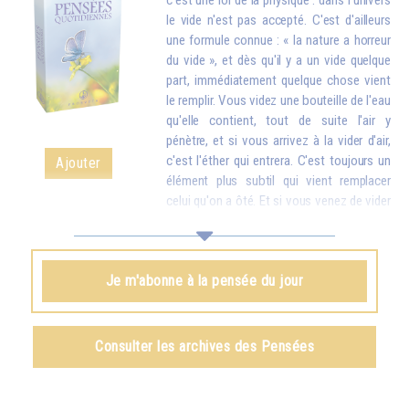
c'est une loi de la physique : dans l'univers
le vide n'est pas accepté. C'est d'ailleurs
une formule connue : « la nature a horreur
du vide », et dès qu'il y a un vide quelque
part, immédiatement quelque chose vient
le remplir. Vous videz une bouteille de l'eau
qu'elle contient, tout de suite l'air y
pénètre, et si vous arrivez à la vider d'air,
c'est l'éther qui entrera. C'est toujours un
Ajouter
élément plus subtil qui vient remplacer
celui qu'on a ôté. Et si vous venez de vider
votre réservoir en donnant votre amour et vos bons souhaits à toutes
les créatures, quelque chose d'en haut arrive tout de suite pour vous
remplir.
Je m'abonne à la pensée du jour
Omraam Mikhaël Aïvanhov
Voir le livre
Création artistique et création spirituelle
,
Consulter les archives des Pensées
chapitre VIII