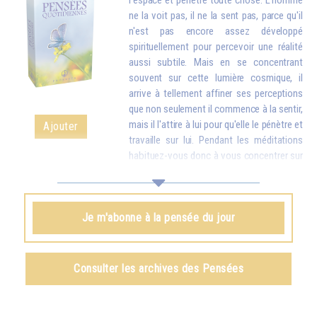
l'espace et pénètre toute chose. L'homme
ne la voit pas, il ne la sent pas, parce qu'il
n'est pas encore assez développé
spirituellement pour percevoir une réalité
aussi subtile. Mais en se concentrant
souvent sur cette lumière cosmique, il
arrive à tellement affiner ses perceptions
que non seulement il commence à la sentir,
mais il l'attire à lui pour qu'elle le pénètre et
Ajouter
travaille sur lui. Pendant les méditations
habituez-vous donc à vous concentrer sur
la lumière céleste, afin de l'attirer et de l'introduire en vous : elle
remplacera peu à peu toutes les particules usées, maladives de votre
corps par des particules nouvelles, plus pures. Et une fois que vous
Je m'abonne à la pensée du jour
aurez attiré la lumière en vous, vous devrez encore vous exercer à
envoyer cette lumière dans le monde entier pour aider tous les humains.
Omraam Mikhaël Aïvanhov
Consulter les archives des Pensées
Voir le livre
La lumière, esprit vivant
, chapitre IX