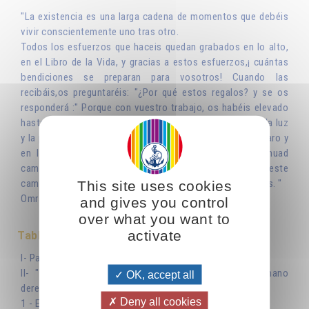
"La existencia es una larga cadena de momentos que debéis
vivir conscientemente uno tras otro.
Todos los esfuerzos que haceis quedan grabados en lo alto,
en el Libro de la Vida, y gracias a estos esfuerzos,¡ cuántas
bendiciones se preparan para vosotros! Cuando las
recibáis,os preguntaréis: "¿Por qué estos regalos? y se os
responderá :" Porque con vuestro trabajo, os habéis elevado
hasta las regiones de la luz y asimismo habéis aportado la luz
y la paz a los seres que se hallan sumidos en el desamparo y
en la oscuridad. " No puedo deciros nada más.Continuad
caminando por la senda de la luz. ¿ Qué habra al final de este
camino? Lo descubriréis cuando lleguéis y os maravillaréis. "
This site uses cookies
Omraam Mikhaël Aïvanhov
and gives you control
over what you want to
activate
Table des matières
I- Para no tener que decir más: Si lo hubiera sabido!
II- "Que tu mano izquierda ignore lo que hace su mano
OK, accept all
derecha"
Deny all cookies
1 - El simbolismo de la derecha y la izquierda