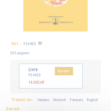
Réf. :
P244ES
205 páginas
Livre
Ajouter
P244ES
14.00CHF
Traduit en :
Italiano
Deutsch
Français
English
Extrait