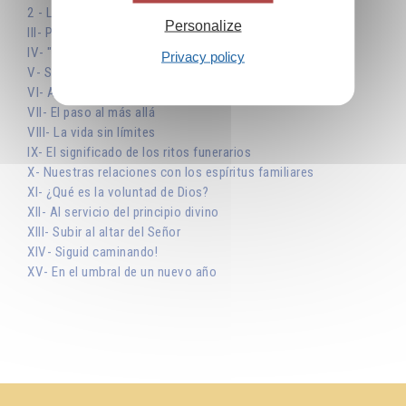
2 - Las dos manos de Dios
Personalize
III- Programa para el día y el programa para la eternidad
IV- "No os preocupéis por el mañana"
Privacy policy
V- Sólo el presente nos pertenece
VI- Antes de que el sol se ponga
VII- El paso al más allá
VIII- La vida sin límites
IX- El significado de los ritos funerarios
X- Nuestras relaciones con los espíritus familiares
XI- ¿Qué es la voluntad de Dios?
XII- Al servicio del principio divino
XIII- Subir al altar del Señor
XIV- Siguid caminando!
XV- En el umbral de un nuevo año