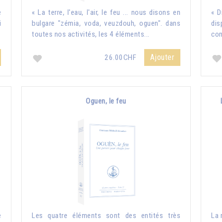
e
« La terre, l'eau, l'air, le feu ... nous disons en
« D
i
bulgare "zémia, voda, veuzdouh, oguen". dans
dis
toutes nos activités, les 4 éléments...
con
Ajouter
26.00CHF
Oguen, le feu
e
Les quatre éléments sont des entités très
La 