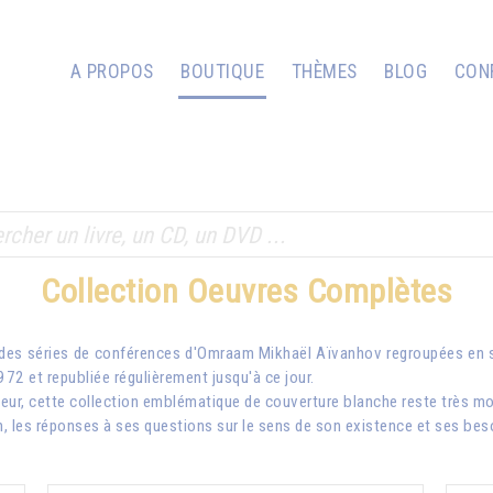
A PROPOS
BOUTIQUE
THÈMES
BLOG
CON
Collection Oeuvres Complètes
des séries de conférences d'
Omraam Mikhaël Aïvanhov
regroupées en s
972 et republiée régulièrement jusqu'à ce jour.
ur, cette collection emblématique de couverture blanche reste très mo
n, les réponses à ses questions sur le sens de son existence et ses bes