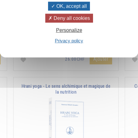
OK, accept all
Deny all cookies
Personalize
s
Une philosophie nouvelle (un « nouveau ciel »)
Com
s
donnera naissance à une « nouvelle terre »,
fém
Privacy policy
c’est-à-dire à une nouvelle façon de vivre.
des
Ajouter
26.00CHF
Hrani yoga - Le sens alchimique et magique de
C
la nutrition