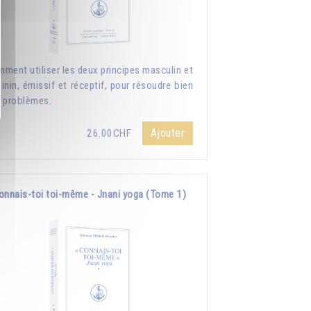
ment utiliser les deux principes masculin et
inin, émissif et réceptif, pour résoudre bien
 problèmes.
Ajouter
26.00CHF
onnais-toi toi-même - Jnani yoga (Tome 1)