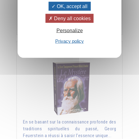
et il a besoin que ses disciples deviennent
OK, accept all
aussi des livres vivants. »
Deny all cookies
Ajouter
26.00CHF
Personalize
Privacy policy
Le Mystère de la Lumière par Georg Feuerstein
En se basant sur la connaissance profonde des
traditions spirituelles du passé, Georg
Feuerstein a réussi à saisir l'essence unique...