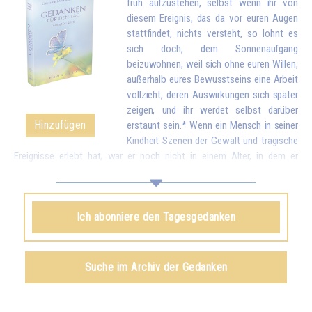
früh aufzustehen, selbst wenn ihr von
diesem Ereignis, das da vor euren Augen
stattfindet, nichts versteht, so lohnt es
sich doch, dem Sonnenaufgang
beizuwohnen, weil sich ohne euren Willen,
außerhalb eures Bewusstseins eine Arbeit
vollzieht, deren Auswirkungen sich später
zeigen, und ihr werdet selbst darüber
Hinzufügen
erstaunt sein.* Wenn ein Mensch in seiner
Kindheit Szenen der Gewalt und tragische
Ereignisse erlebt hat, war er noch nicht in einem Alter, in dem er
verstand, was sich ereignet hat, aber eines Tages kommen diese
Dramen in Form von Ängsten und Verhaltensstörungen hervor, die sehr
schwierig zu heilen sind. Ob man es versteht oder nicht versteht, alles
Ich abonniere den Tagesgedanken
wird gespeichert und kann eines Tages an die Oberfläche kommen.
Selbst wenn ihr nichts »versteht« von diesem kosmischen Phänomen,
dem Sonnenaufgang, setzt euch diesen guten Bedingungen aus und
euer Geist, eure Seele, euer Körper werden zwangsläufig einige
Suche im Archiv der Gedanken
Elemente absorbieren, die sich später als Harmonie, Frieden und Licht in
euch ausdrücken.