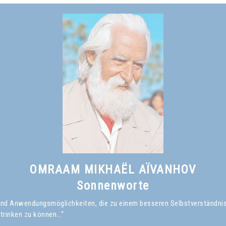
Omraam Mikhaël Aïvanhov
Siehe das Buch
Auf dem Weg zur Sonnenkultur
, kapitel II
OMRAAM MIKHAËL AÏVANHOV
Sonnenworte
en und Anwendungsmöglichkeiten, die zu einem besseren Selbstverständni
 trinken zu können…“