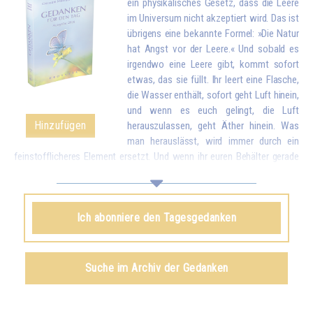
ein physikalisches Gesetz, dass die Leere
im Universum nicht akzeptiert wird. Das ist
übrigens eine bekannte Formel: »Die Natur
hat Angst vor der Leere.« Und sobald es
irgendwo eine Leere gibt, kommt sofort
etwas, das sie füllt. Ihr leert eine Flasche,
die Wasser enthält, sofort geht Luft hinein,
und wenn es euch gelingt, die Luft
Hinzufügen
herauszulassen, geht Äther hinein. Was
man herauslässt, wird immer durch ein
feinstofflicheres Element ersetzt. Und wenn ihr euren Behälter gerade
geleert habt, indem ihr eure Liebe und eure guten Wünsche allen
Geschöpfen gegeben habt, kommt sofort etwas von oben, um euch zu
füllen.*
Ich abonniere den Tagesgedanken
Omraam Mikhaël Aïvanhov
Siehe das Buch
Geistiges und künstlerisches Schaffen
,
Suche im Archiv der Gedanken
kapitel VIII