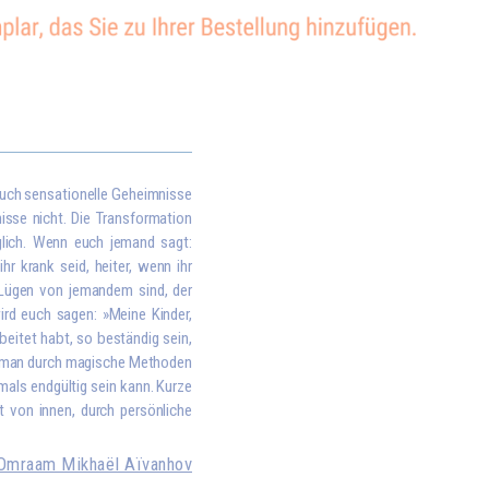
euch sensationelle Geheimnisse
nisse nicht. Die Transformation
glich. Wenn euch jemand sagt:
r krank seid, heiter, wenn ihr
s Lügen von jemandem sind, der
wird euch sagen: »Meine Kinder,
rbeitet habt, so beständig sein,
s man durch magische Methoden
mals endgültig sein kann. Kurze
t von innen, durch persönliche
Omraam Mikhaël Aïvanhov