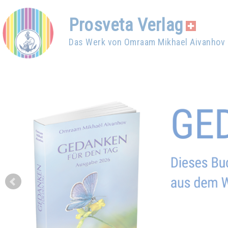
Prosveta Verlag
Das Werk von Omraam Mikhael Aivanhov
Prev