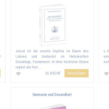
r
Jesod ist die neunte Sephira im Baum des
u G
d
Lebens und bedeutet im Hebräischen
ein
Grundlage, Fundament. In ihrer höchsten Ebene
sic
regiert der Herr …
Hinzufügen
26.00CHF
Harmonie und Gesundheit