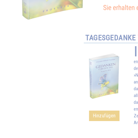
TAGESGEDANKE 
en
de
»N
an
da
al
da
er
Hinzufügen
Ze
An