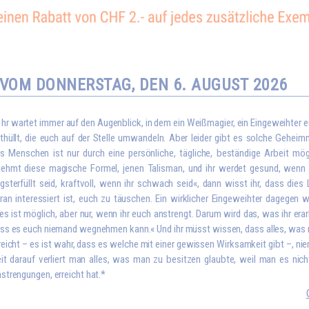
VOM DONNERSTAG, DEN 6. AUGUST 2026
I
hr wartet immer auf den Augenblick, in dem ein Weißmagier, ein Eingeweihter 
thüllt, die euch auf der Stelle umwandeln. Aber leider gibt es solche Geheim
s Menschen ist nur durch eine persönliche, tägliche, beständige Arbeit mö
ehmt diese magische Formel, jenen Talisman, und ihr werdet gesund, wenn ih
gsterfüllt seid, kraftvoll, wenn ihr schwach seid«, dann wisst ihr, dass die
ran interessiert ist, euch zu täuschen. Ein wirklicher Eingeweihter dagegen 
les ist möglich, aber nur, wenn ihr euch anstrengt. Darum wird das, was ihr era
ss es euch niemand wegnehmen kann.« Und ihr müsst wissen, dass alles, wa
reicht – es ist wahr, dass es welche mit einer gewissen Wirksamkeit gibt –, nie
it darauf verliert man alles, was man zu besitzen glaubte, weil man es nich
strengungen, erreicht hat.*