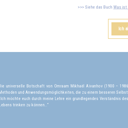
Siehe das Buch
Was ist 
Ich 
Die universelle Botschaft von Omraam Mikhaël Aïvanhov (1900 – 1986) 
Methoden und Anwendungsmöglichkeiten, die zu einem besseren Selbst
„Ich möchte euch durch meine Lehre ein grundlegendes Verständnis des 
Lebens trinken zu können…“