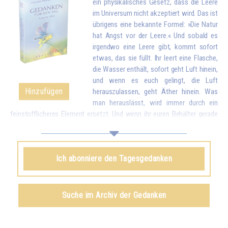
ein physikalisches Gesetz, dass die Leere
im Universum nicht akzeptiert wird. Das ist
übrigens eine bekannte Formel: »Die Natur
hat Angst vor der Leere.« Und sobald es
irgendwo eine Leere gibt, kommt sofort
etwas, das sie füllt. Ihr leert eine Flasche,
die Wasser enthält, sofort geht Luft hinein,
und wenn es euch gelingt, die Luft
Hinzufügen
herauszulassen, geht Äther hinein. Was
man herauslässt, wird immer durch ein
feinstofflicheres Element ersetzt. Und wenn ihr euren Behälter gerade
geleert habt, indem ihr eure Liebe und eure guten Wünsche allen
Geschöpfen gegeben habt, kommt sofort etwas von oben, um euch zu
füllen.*
Ich abonniere den Tagesgedanken
Omraam Mikhaël Aïvanhov
Siehe das Buch
Geistiges und künstlerisches Schaffen
,
Suche im Archiv der Gedanken
kapitel VIII