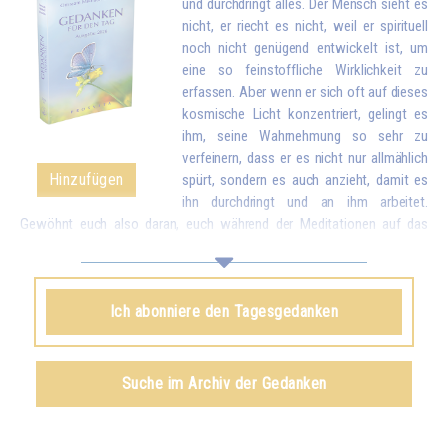
und durchdringt alles. Der Mensch sieht es
nicht, er riecht es nicht, weil er spirituell
noch nicht genügend entwickelt ist, um
eine so feinstoffliche Wirklichkeit zu
erfassen. Aber wenn er sich oft auf dieses
kosmische Licht konzentriert, gelingt es
ihm, seine Wahrnehmung so sehr zu
verfeinern, dass er es nicht nur allmählich
Hinzufügen
spürt, sondern es auch anzieht, damit es
ihn durchdringt und an ihm arbeitet.
Gewöhnt euch also daran, euch während der Meditationen auf das
himmlische Licht zu konzentrieren, um es anzuziehen und in euch
einzuführen. Es wird nach und nach alle verbrauchten, kranken Partikel
eures Körpers durch neue, reinere Partikel ersetzen. Und wenn ihr einmal
Ich abonniere den Tagesgedanken
das Licht in euch aufgesogen habt, könnt ihr euch noch üben, dieses
Licht in die ganze Welt zu schicken, um allen Menschen zu helfen.*
Omraam Mikhaël Aïvanhov
Suche im Archiv der Gedanken
Siehe das Buch
Das Licht, lebendiger Geist
, kapitel IX