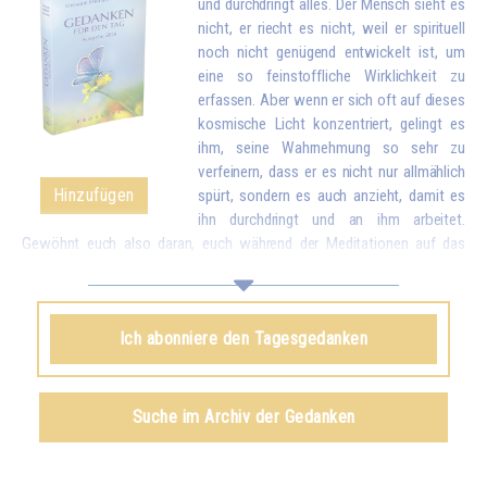
und durchdringt alles. Der Mensch sieht es
nicht, er riecht es nicht, weil er spirituell
noch nicht genügend entwickelt ist, um
eine so feinstoffliche Wirklichkeit zu
erfassen. Aber wenn er sich oft auf dieses
kosmische Licht konzentriert, gelingt es
ihm, seine Wahrnehmung so sehr zu
verfeinern, dass er es nicht nur allmählich
Hinzufügen
spürt, sondern es auch anzieht, damit es
ihn durchdringt und an ihm arbeitet.
Gewöhnt euch also daran, euch während der Meditationen auf das
himmlische Licht zu konzentrieren, um es anzuziehen und in euch
einzuführen. Es wird nach und nach alle verbrauchten, kranken Partikel
eures Körpers durch neue, reinere Partikel ersetzen. Und wenn ihr einmal
Ich abonniere den Tagesgedanken
das Licht in euch aufgesogen habt, könnt ihr euch noch üben, dieses
Licht in die ganze Welt zu schicken, um allen Menschen zu helfen.*
Omraam Mikhaël Aïvanhov
Suche im Archiv der Gedanken
Siehe das Buch
Das Licht, lebendiger Geist
, kapitel IX