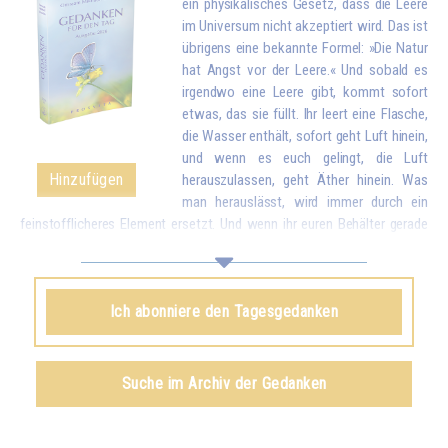
ein physikalisches Gesetz, dass die Leere
im Universum nicht akzeptiert wird. Das ist
übrigens eine bekannte Formel: »Die Natur
hat Angst vor der Leere.« Und sobald es
irgendwo eine Leere gibt, kommt sofort
etwas, das sie füllt. Ihr leert eine Flasche,
die Wasser enthält, sofort geht Luft hinein,
und wenn es euch gelingt, die Luft
Hinzufügen
herauszulassen, geht Äther hinein. Was
man herauslässt, wird immer durch ein
feinstofflicheres Element ersetzt. Und wenn ihr euren Behälter gerade
geleert habt, indem ihr eure Liebe und eure guten Wünsche allen
Geschöpfen gegeben habt, kommt sofort etwas von oben, um euch zu
füllen.*
Ich abonniere den Tagesgedanken
Omraam Mikhaël Aïvanhov
Siehe das Buch
Geistiges und künstlerisches Schaffen
,
Suche im Archiv der Gedanken
kapitel VIII