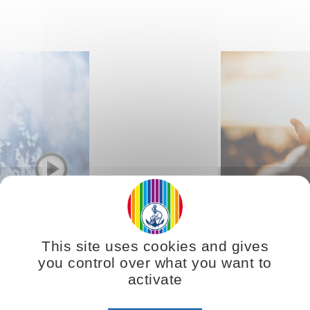
 Geburt des
Der Sinn 
des in uns
This site uses cookies and gives
you control over what you want to
 Weihnachten in der
Der Sinn für das Hei
activate
tet.
Menschen, sich 
verbunden zu fühlen.