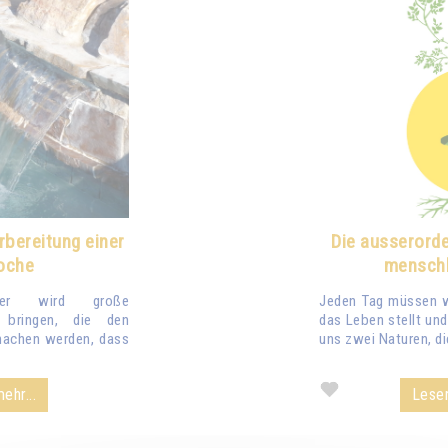
bereitung einer
Die ausserorde
oche
menschl
lter wird große
Jeden Tag müssen w
bringen, die den
das Leben stellt un
machen werden, dass
uns zwei Naturen, die
ehr...
Lesen