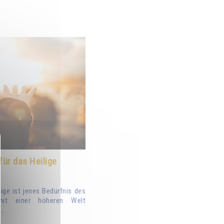
für das Heilige
lige ist jenes Bedürfnis des
mit einer höheren Welt
..