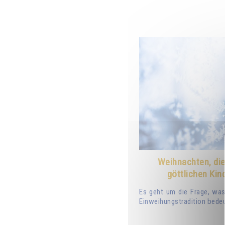
Weihnachten, die
göttlichen Kin
Es geht um die Frage, was
Einweihungstradition bedeu