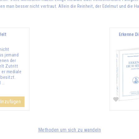
en man besser nicht vertraut. Allein die Reinheit, der Edelmut und die 
Welt
Erkenne Di
nicht
ss jemand
benen der
lt Zutritt
l er mediale
besitzt.
d …
inzufügen
Methoden um sich zu wandeln