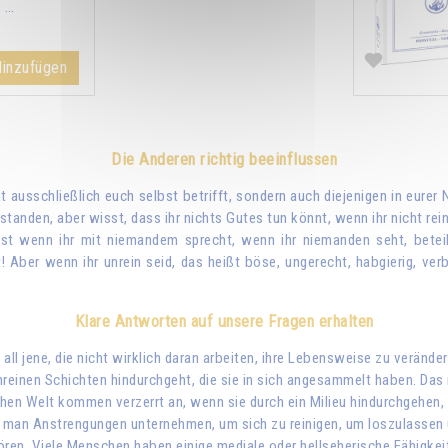
 …
inzufügen
Die Anderen richtig beeinflussen
t ausschließlich euch selbst betrifft, sondern auch diejenigen in eurer
tanden, aber wisst, dass ihr nichts Gutes tun könnt, wenn ihr nicht rein 
lbst wenn ihr mit niemandem sprecht, wenn ihr niemanden seht, beteil
Aber wenn ihr unrein seid, das heißt böse, ungerecht, habgierig, verbre
Klare Antworten auf unsere Fragen erhalten
ll jene, die nicht wirklich daran arbeiten, ihre Lebensweise zu verände
unreinen Schichten hindurchgeht, die sie in sich angesammelt haben. Da
ichen Welt kommen verzerrt an, wenn sie durch ein Milieu hindurchgehen
 man Anstrengungen unternehmen, um sich zu reinigen, um loszulassen un
ören. Viele Menschen haben einige mediale oder hellseherische Fähigkeit