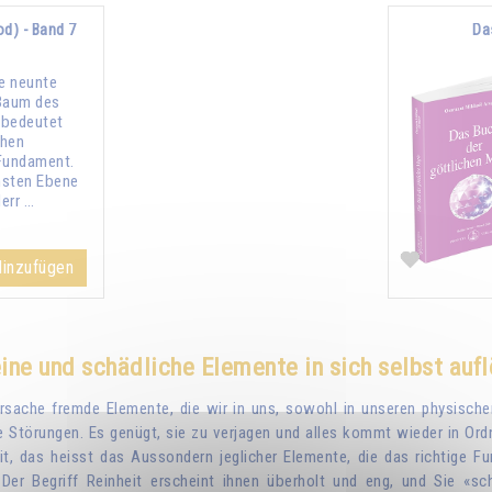
od) - Band 7
Da
ie neunte
Baum des
 bedeutet
chen
Fundament.
chsten Ebene
Herr …
inzufügen
ine und schädliche Elemente in sich selbst auf
Ursache fremde Elemente, die wir in uns, sowohl in unseren physisch
e Störungen. Es genügt, sie zu verjagen und alles kommt wieder in Ordn
, das heisst das Aussondern jeglicher Elemente, die das richtige Fu
Der Begriff Reinheit erscheint ihnen überholt und eng, und Sie «sch