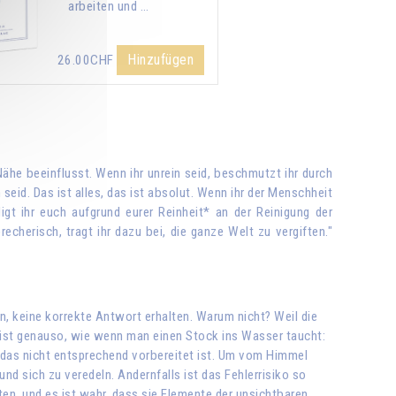
arbeiten und …
Hinzufügen
26.00CHF
 Nähe beeinflusst. Wenn ihr unrein seid, beschmutzt ihr durch
seid. Das ist alles, das ist absolut. Wenn ihr der Menschheit
igt ihr euch aufgrund eurer Reinheit* an der Reinigung der
cherisch, tragt ihr dazu bei, die ganze Welt zu vergiften."
rn, keine korrekte Antwort erhalten. Warum nicht? Weil die
s ist genauso, wie wenn man einen Stock ins Wasser taucht:
, das nicht entsprechend vorbereitet ist. Um vom Himmel
d sich zu veredeln. Andernfalls ist das Fehlerrisiko so
en, und es ist wahr, dass sie Elemente der unsichtbaren