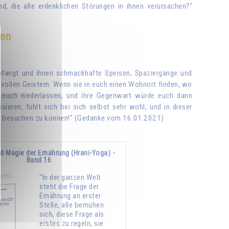
d, die alle erdenklichen Störungen in ihnen verursachen?"
gen
pfangt und ihnen schmackhafte Speisen, Spaziergänge und
vollen Geistern: Wenn sie in euch einen Wohnort finden, wo
i euch niederlassen, und ihre Gegenwart würde euch dann
ieren, fühlt sich bei sich selbst sehr wohl, und in dieser
 Ort besuchen zu können!" (Gedanke vom 16.01.2021)
d Magie der Ernährung (Hrani-Yoga) -
Band 16
"In der ganzen Welt
steht die Frage der
Ernährung an erster
Stelle, alle bemühen
sich, diese Frage als
erstes zu regeln, sie