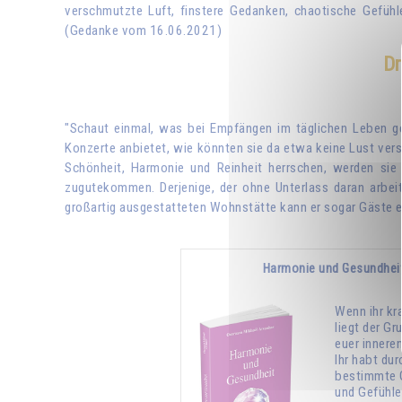
verschmutzte Luft, finstere Gedanken, chaotische Gefühle
(Gedanke vom 16.06.2021)
Dr
"Schaut einmal, was bei Empfängen im täglichen Leben g
Konzerte anbietet, wie könnten sie da etwa keine Lust ver
Schönheit, Harmonie und Reinheit herrschen, werden sie
zugutekommen. Derjenige, der ohne Unterlass daran arbeite
großartig ausgestatteten Wohnstätte kann er sogar Gäste em
Harmonie und Gesundhei
Wenn ihr kr
liegt der Gr
euer innere
Ihr habt dur
bestimmte 
und Gefühle