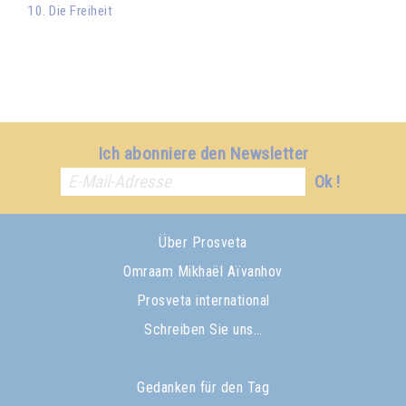
10. Die Freiheit
Ich abonniere den Newsletter
Ok !
Über Prosveta
Omraam Mikhaël Aïvanhov
Prosveta international
Schreiben Sie uns…
Gedanken für den Tag