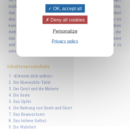
beißt, wird zu einem Kreis, und der Kreis ist das Unendliche,
OK, accept all
das Unbegrenzte, die Ewigkeit. Der Mensch, der das Symbol
des Kreises verwirklichen konnte, betritt eine Welt, in der es
Deny all cookies
keine Grenzen, keine Trennung zwischen Unten und Oben
Personalize
mehr gibt, denn alle Kräfte, alle Reichtümer und Tugenden, die
das wahre Ich besitzt, fließen in das kleine Ich ein. Das Kleine
Privacy policy
und das Große sind nur mehr eins, und der Mensch wird zu
einer Gottheit.
Inhaltsverzeichnis
1. »Erkenne dich selbst«
2. Die Übersichts-Tafel
3. Der Geist und die Materie
4. Die Seele
5. Das Opfer
6. Die Nahrung von Seele und Geist
7. Das Bewusstsein
8. Das höhere Selbst
9. Die Wahrheit