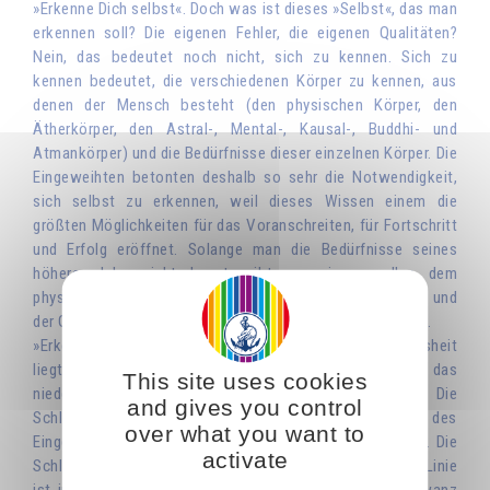
»Erkenne Dich selbst«. Doch was ist dieses »Selbst«, das man
erkennen soll? Die eigenen Fehler, die eigenen Qualitäten?
Nein, das bedeutet noch nicht, sich zu kennen. Sich zu
kennen bedeutet, die verschiedenen Körper zu kennen, aus
denen der Mensch besteht (den physischen Körper, den
Ätherkörper, den Astral-, Mental-, Kausal-, Buddhi- und
Atmankörper) und die Bedürfnisse dieser einzelnen Körper. Die
Eingeweihten betonten deshalb so sehr die Notwendigkeit,
sich selbst zu erkennen, weil dieses Wissen einem die
größten Möglichkeiten für das Voranschreiten, für Fortschritt
und Erfolg eröffnet. Solange man die Bedürfnisse seines
höheren Ichs nicht kennt, gibt man immer alles dem
physischen Körper, der übersättigt ist, während die Seele und
der Geist vor Hunger und Durst fast ersticken und sterben.
»Erkenne Dich selbst!« Das ganze Wissen, die ganze Weisheit
liegt darin, sich zu erkennen, sich wiederzufinden, und das
This site uses cookies
niedere Ich mit dem höheren Ich zu verschmelzen. Die
and gives you control
Schlange, die sich in den Schwanz beißt, ist das Symbol des
over what you want to
Eingeweihten, dem es gelungen ist, sich wiederzufinden. Die
activate
Schlange ist eine gerade oder gewundene Linie, und eine Linie
ist immer begrenzt. Die Schlange, die sich in den Schwanz