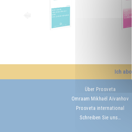
Ich abo
Über Prosveta
Omraam Mikhaël Aïvanhov
Prosveta international
Schreiben Sie uns…