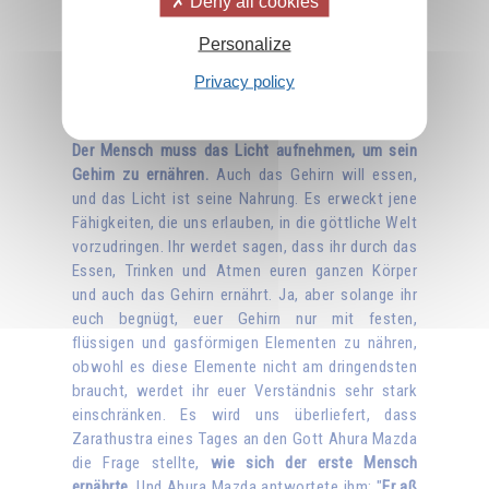
Deny all cookies
festen, flüssigen und gasförmigen Elementen zu
ernähren.
Was aber machen sie mit dem
Personalize
brennenden, feurigen vierten Element, dem Licht?
Nicht viel oder gar nichts. Sie wissen nicht, wie
Privacy policy
man sich von Licht ernähren kann, und dabei
brauchen wir das Licht noch viel mehr als die Luft.
Der Mensch muss das Licht aufnehmen, um sein
Gehirn zu ernähren.
Auch das Gehirn will essen,
und das Licht ist seine Nahrung. Es erweckt jene
Fähigkeiten, die uns erlauben, in die göttliche Welt
vorzudringen. Ihr werdet sagen, dass ihr durch das
Essen, Trinken und Atmen euren ganzen Körper
und auch das Gehirn ernährt. Ja, aber solange ihr
euch begnügt, euer Gehirn nur mit festen,
flüssigen und gasförmigen Elementen zu nähren,
obwohl es diese Elemente nicht am dringendsten
braucht, werdet ihr euer Verständnis sehr stark
einschränken. Es wird uns überliefert, dass
Zarathustra eines Tages an den Gott Ahura Mazda
die Frage stellte,
wie sich der erste Mensch
ernährte
. Und Ahura Mazda antwortete ihm: "
Er aß