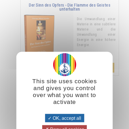
Der Sinn des Opfers - Die Flamme des Geistes
unterhalten
Die Umwandlung einer
Materie in eine subtilere
Materie und die
Umwandlung einer
Energie in eine höhere
Energie.
10.00CHF
Hinzufügen
21.00CHF
This site uses cookies
and gives you control
over what you want to
activate
Sich vom Licht ernähren
OK, accept all
"Die Menschen sind es gewohnt, sich nur von