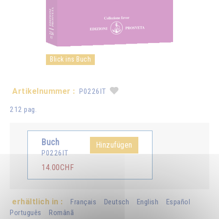
Blick ins Buch
Artikelnummer :
P0226IT
212 pag.
Buch
Hinzufügen
P0226IT
14.00CHF
erhältlich in :
Français
Deutsch
English
Español
Português
Românã