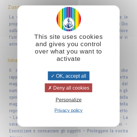
Zusammenfassung
La vera magia, la magia divina consiste nell’utilizzare le
proprie facoltà, il proprio sapere, per realizzare il Regno di Dio
sulla Terra. Pochi sono arrivati a questo grado superiore dove
This site uses cookies
l’unico ideale è lavorare nella luce, per la luce. Coloro che vi
and gives you control
arrivano sono i veri benefattori dell’umanità.
over what you want to
activate
Inhaltsverzeichnis
Il ritorno delle pratiche magiche e il pericolo che
OK, accept all
rappresentano - Il cerchio magico: l’aura - La bacchetta
magica- La parola magica- I talismani - A proposito del
Deny all cookies
numero tredici - La luna, astro della magia – Il lavoro con gli
spiriti della natura -I fiori, i profumi…- Noi facciamo tutti della
Personalize
magia – Le tre grandi leggi magiche: la legge della
Privacy policy
registrazione, la legge di affinità, la legge di causa e di effetto
– La mano – Lo sguardo – Il potere magico della fiducia - La
vera magia: l’amore – Non cercate mai di vendicarvi –
Esorcizzare e consacrare gli oggetti – Proteggere la vostra