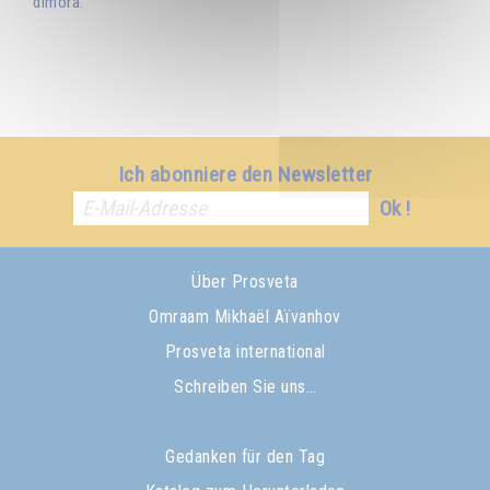
dimora.
Ich abonniere den Newsletter
Ok !
Über Prosveta
Omraam Mikhaël Aïvanhov
Prosveta international
Schreiben Sie uns…
Gedanken für den Tag