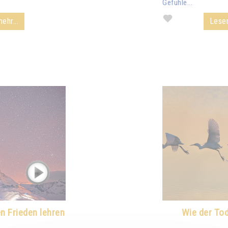
Gefühle...
ehr...
Lesen
n Frieden lehren
Wie der Tod