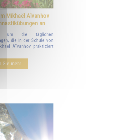
m Mikhaël Aïvanhov
ymnastikübungen an
nd um die täglichen
gen, die in der Schule von
hael Aïvanhov praktiziert
 Sie mehr...