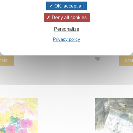
OK, accept all
 die Welt retten
Meister Omraa
Deny all cookies
leitet die G
Personalize
Welt diejenigen, die
Erklärungen ru
chtschaffenheit, Güte
gymnastischen Übun
Privacy policy
schließen...
Meister Omraam Mik
werden.
ehr...
Lesen