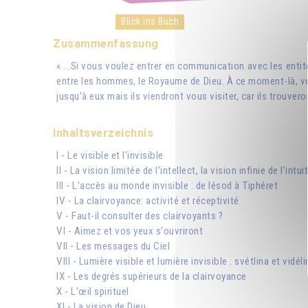
Blick ins Buch
Zusammenfassung
« ...Si vous voulez entrer en communication avec les entités
entre les hommes, le Royaume de Dieu. À ce moment-là, vo
jusqu’à eux mais ils viendront vous visiter, car ils trouvero
Inhaltsverzeichnis
I - Le visible et l'invisible
II - La vision limitée de l'intellect, la vision infinie de l'intui
III - L'accès au monde invisible : de Iésod à Tiphéret
IV - La clairvoyance: activité et réceptivité
V - Faut-il consulter des clairvoyants ?
VI - Aimez et vos yeux s'ouvriront
VII - Les messages du Ciel
VIII - Lumière visible et lumière invisible : svétlina et vidéli
IX - Les degrés supérieurs de la clairvoyance
X - L'œil spirituel
XI - La vision de Dieu