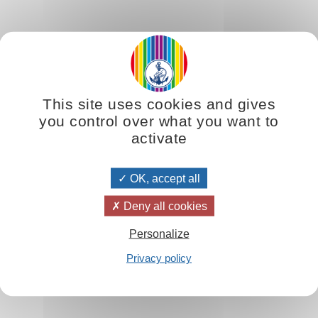
 célestes, la splendeur divine, vous devez vous purifier, élargir votre con
s émanations deviendront plus pures, vos vibrations plus subtiles et n
nt en vous leur nourriture. »
This site uses cookies and gives
you control over what you want to
activate
tion
OK, accept all
Deny all cookies
Personalize
Privacy policy
na