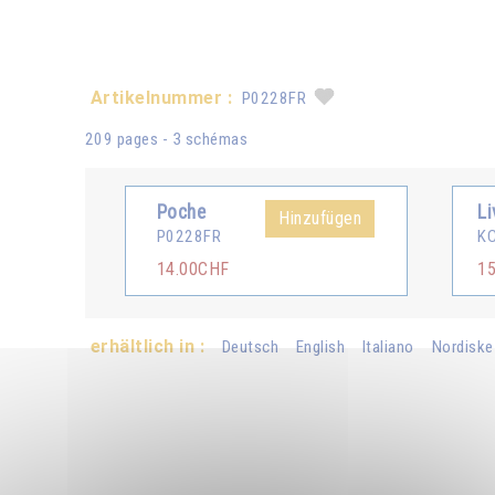
Artikelnummer :
P0228FR
209 pages - 3 schémas
Poche
Li
Hinzufügen
P0228FR
K
14.00CHF
1
erhältlich in :
Deutsch
English
Italiano
Nordiske