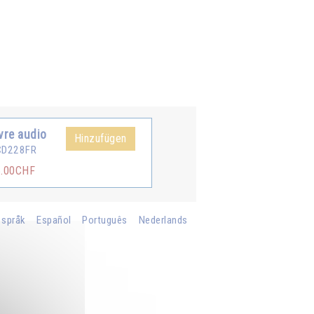
vre audio
Hinzufügen
CD228FR
5.00CHF
 språk
Español
Português
Nederlands