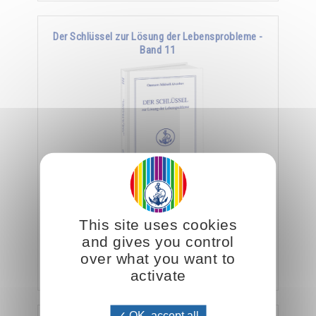
Der Schlüssel zur Lösung der Lebensprobleme -
Band 11
Viele Esoteriker sehen ihre Aufgabe darin, ihre
Schüler im Sinne einer rein intellektuellen
This site uses cookies
Verfeinerung religiöser und philosophischer …
and gives you control
over what you want to
Hinzufügen
26.00CHF
activate
OK, accept all