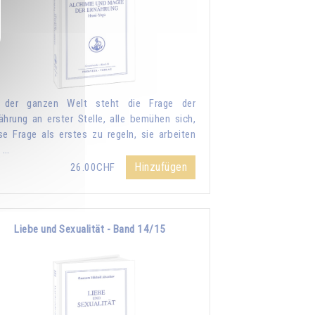
n der ganzen Welt steht die Frage der
ährung an erster Stelle, alle bemühen sich,
se Frage als erstes zu regeln, sie arbeiten
 …
Hinzufügen
26.00CHF
Liebe und Sexualität - Band 14/15