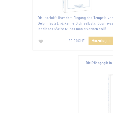
Die Inschrift über dem Eingang des Tempels vo
Delphi lautet: »Erkenne Dich selbst«. Doch wa
ist dieses »Selbst«, das man erkennen soll? …
Hinzufügen
30.00CHF
Die Pädagogik in