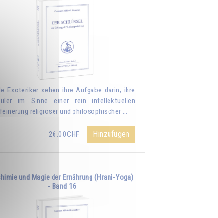
le Esoteriker sehen ihre Aufgabe darin, ihre
üler im Sinne einer rein intellektuellen
feinerung religiöser und philosophischer …
Hinzufügen
26.00CHF
chimie und Magie der Ernährung (Hrani-Yoga)
- Band 16