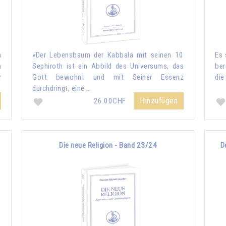
h
»Der Lebensbaum der Kabbala mit seinen 10
Es 
n
Sephiroth ist ein Abbild des Universums, das
ber
r
Gott bewohnt und mit Seiner Essenz
die
durchdringt, eine …
Hinzufügen
26.00CHF
Die neue Religion - Band 23/24
D