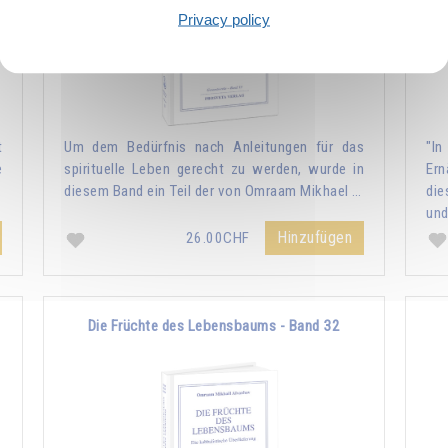
Privacy policy
t
Um dem Bedürfnis nach Anleitungen für das
"I
e
spirituelle Leben gerecht zu werden, wurde in
Ern
…
diesem Band ein Teil der von Omraam Mikhael …
die
und
Hinzufügen
26.00CHF
Die Früchte des Lebensbaums - Band 32