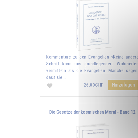
Kommentare zu den Evangelien »Keine ander
Schrift kann uns grundlegendere Wahrheite
vermitteln als die Evangelien. Manche sagen
dass sie …
Hinzufügen
26.00CHF
Die Gesetze der kosmischen Moral - Band 12