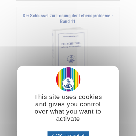
Der Schlüssel zur Lösung der Lebensprobleme -
Band 11
Viele Esoteriker sehen ihre Aufgabe darin, ihre
Schüler im Sinne einer rein intellektuellen
This site uses cookies
Verfeinerung religiöser und philosophischer …
and gives you control
over what you want to
Hinzufügen
26.00CHF
activate
OK, accept all