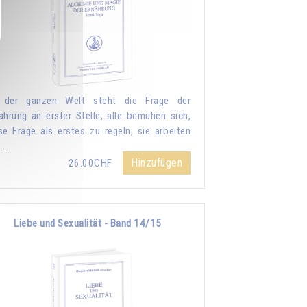
n der ganzen Welt steht die Frage der
ährung an erster Stelle, alle bemühen sich,
se Frage als erstes zu regeln, sie arbeiten
 …
Hinzufügen
26.00CHF
Liebe und Sexualität - Band 14/15