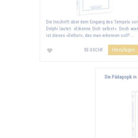
Die Inschrift über dem Eingang des Tempels vo
Delphi lautet: »Erkenne Dich selbst«. Doch wa
ist dieses »Selbst«, das man erkennen soll? …
Hinzufügen
30.00CHF
Die Pädagogik in