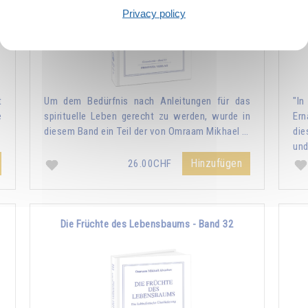
Privacy policy
t
Um dem Bedürfnis nach Anleitungen für das
"I
e
spirituelle Leben gerecht zu werden, wurde in
Ern
…
diesem Band ein Teil der von Omraam Mikhael …
die
und
Hinzufügen
26.00CHF
Die Früchte des Lebensbaums - Band 32