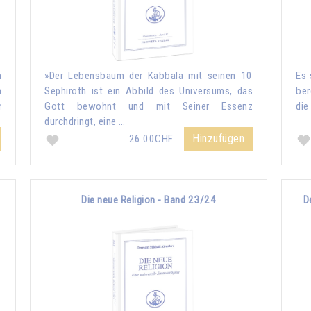
h
»Der Lebensbaum der Kabbala mit seinen 10
Es 
n
Sephiroth ist ein Abbild des Universums, das
ber
r
Gott bewohnt und mit Seiner Essenz
die
durchdringt, eine …
Hinzufügen
26.00CHF
Die neue Religion - Band 23/24
D