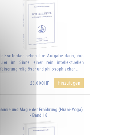
le Esoteriker sehen ihre Aufgabe darin, ihre
üler im Sinne einer rein intellektuellen
feinerung religiöser und philosophischer …
Hinzufügen
26.00CHF
chimie und Magie der Ernährung (Hrani-Yoga)
- Band 16