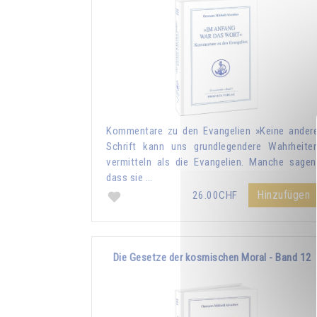
Kommentare zu den Evangelien »Keine ander
Schrift kann uns grundlegendere Wahrheite
vermitteln als die Evangelien. Manche sagen
dass sie …
Hinzufügen
26.00CHF
Die Gesetze der kosmischen Moral - Band 12