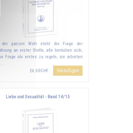
n der ganzen Welt steht die Frage der
ährung an erster Stelle, alle bemühen sich,
se Frage als erstes zu regeln, sie arbeiten
 …
Hinzufügen
26.00CHF
Liebe und Sexualität - Band 14/15