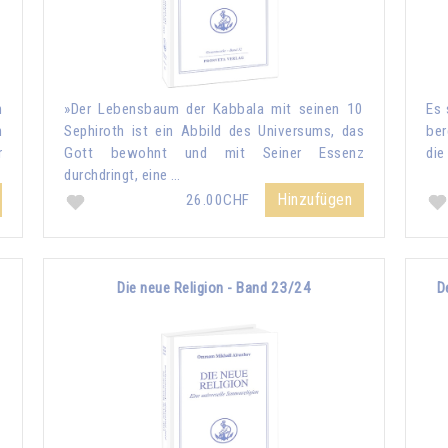
h
»Der Lebensbaum der Kabbala mit seinen 10
Es 
n
Sephiroth ist ein Abbild des Universums, das
ber
r
Gott bewohnt und mit Seiner Essenz
die
durchdringt, eine …
Hinzufügen
26.00CHF
Die neue Religion - Band 23/24
D