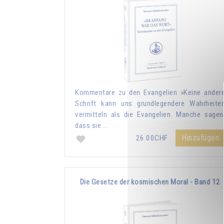
Kommentare zu den Evangelien »Keine ander
Schrift kann uns grundlegendere Wahrheite
vermitteln als die Evangelien. Manche sagen
dass sie …
Hinzufügen
26.00CHF
Die Gesetze der kosmischen Moral - Band 12