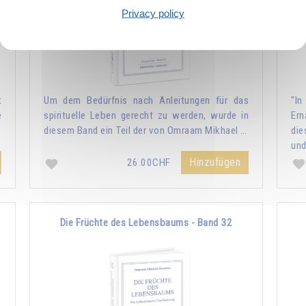
Privacy policy
t
Um dem Bedürfnis nach Anleitungen für das
"I
e
spirituelle Leben gerecht zu werden, wurde in
Ern
…
diesem Band ein Teil der von Omraam Mikhael …
die
und
Hinzufügen
26.00CHF
Die Früchte des Lebensbaums - Band 32