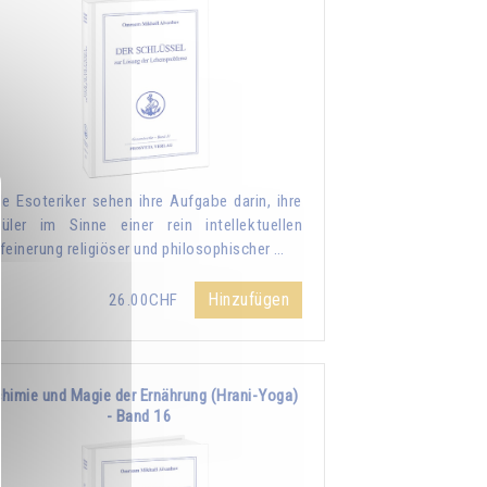
le Esoteriker sehen ihre Aufgabe darin, ihre
üler im Sinne einer rein intellektuellen
feinerung religiöser und philosophischer …
Hinzufügen
26.00CHF
chimie und Magie der Ernährung (Hrani-Yoga)
- Band 16