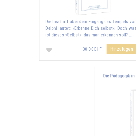
Die Inschrift über dem Eingang des Tempels vo
Delphi lautet: »Erkenne Dich selbst«. Doch wa
ist dieses »Selbst«, das man erkennen soll? …
Hinzufügen
30.00CHF
Die Pädagogik in