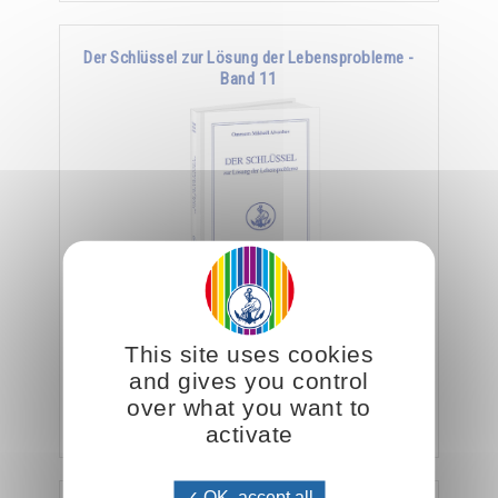
Der Schlüssel zur Lösung der Lebensprobleme -
Band 11
Viele Esoteriker sehen ihre Aufgabe darin, ihre
Schüler im Sinne einer rein intellektuellen
This site uses cookies
Verfeinerung religiöser und philosophischer …
and gives you control
over what you want to
Hinzufügen
26.00CHF
activate
OK, accept all