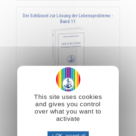
Der Schlüssel zur Lösung der Lebensprobleme -
Band 11
Viele Esoteriker sehen ihre Aufgabe darin, ihre
Schüler im Sinne einer rein intellektuellen
This site uses cookies
Verfeinerung religiöser und philosophischer …
and gives you control
over what you want to
Hinzufügen
26.00CHF
activate
OK, accept all