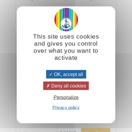
Hinzufügen
30.00CHF
This site uses cookies
Das Ideal des brüderlichen Lebens
and gives you control
over what you want to
activate
OK, accept all
Deny all cookies
Personalize
Man sagt, dass die Einheit Kraft erzeugt, aber in
Privacy policy
vielen Fällen wird diese Einheit nur äußerlich
verstanden...