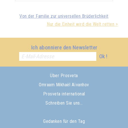
Von der Familie zur universellen Brüderlichkeit
Nur die Einheit wird die Welt retten >
Ich abonniere den Newsletter
Ok !
Über Prosveta
Omraam Mikhaël Aïvanhov
Prosveta international
Schreiben Sie uns…
Gedanken für den Tag