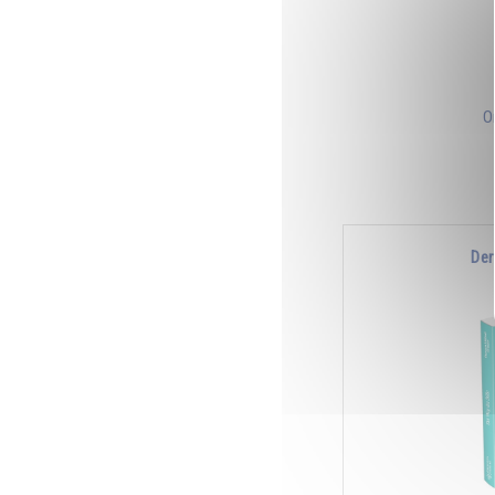
O
Der