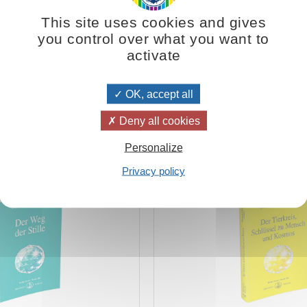
This site uses cookies and gives
you control over what you want to
activate
mraam Mikhaël Aïvanhov. Auszug aus einer Videovortrag vom 3.09.198
OK, accept all
Bücher zu diesem Thema:
Deny all cookies
Personalize
 Weg der Stille
Der Tierkreis, Schlüssel zu Me
Privacy policy