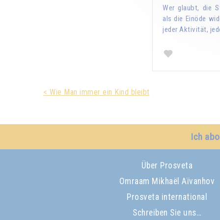
Wer glaubt, die S
als die Einöde wid
jeder Aktivität, j
< Wie Man immer ein Kind bleibt
Ich abo
Über Prosveta
Omraam Mikhaël Aïvanhov
Prosveta international
Schreiben Sie uns…