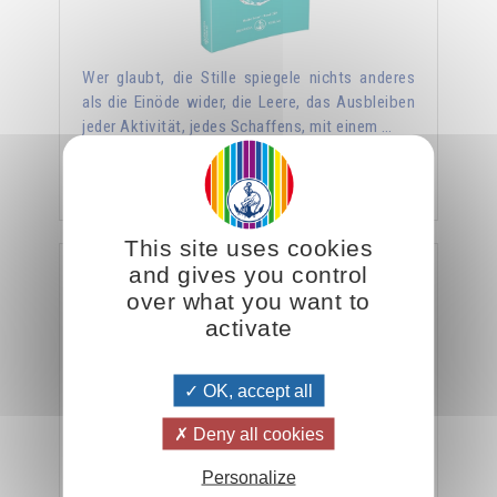
Wer glaubt, die Stille spiegele nichts anderes
als die Einöde wider, die Leere, das Ausbleiben
jeder Aktivität, jedes Schaffens, mit einem …
Hinzufügen
14.00CHF
This site uses cookies
and gives you control
Der Tierkreis, Schlüssel zu Mensch und Kosmos
over what you want to
activate
OK, accept all
Deny all cookies
Personalize