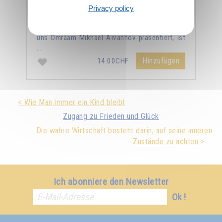
Privacy policy
Man darf nicht erwarten, hier ein Handbuch der
Astrologie vorzufinden. Der Tierkreis, wie ihn
uns Omraam Mikhaël Aïvanhov präsentiert, ist
…
Hinzufügen
14.00CHF
< Wie Man immer ein Kind bleibt
Zugang zu Frieden und Glück
Die wahre Wirtschaft besteht darin, auf seine inneren
Zustände zu achten >
Ich abonniere den Newsletter
Ok !