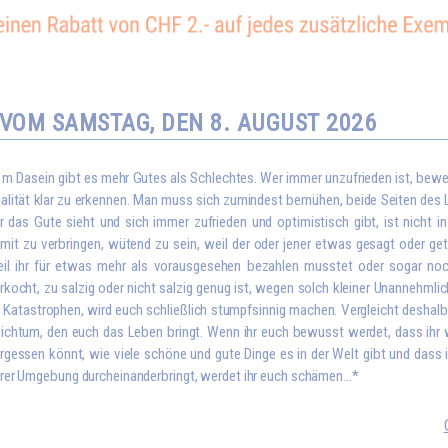
VOM SAMSTAG, DEN 8. AUGUST 2026
I
m Dasein gibt es mehr Gutes als Schlechtes. Wer immer unzufrieden ist, bewei
alität klar zu erkennen. Man muss sich zumindest bemühen, beide Seiten des L
r das Gute sieht und sich immer zufrieden und optimistisch gibt, ist nicht i
mit zu verbringen, wütend zu sein, weil der oder jener etwas gesagt oder get
il ihr für etwas mehr als vorausgesehen bezahlen musstet oder sogar no
rkocht, zu salzig oder nicht salzig genug ist, wegen solch kleiner Unannehmlic
 Katastrophen, wird euch schließlich stumpfsinnig machen. Vergleicht deshalb 
ichtum, den euch das Leben bringt. Wenn ihr euch bewusst werdet, dass ihr 
rgessen könnt, wie viele schöne und gute Dinge es in der Welt gibt und dass 
rer Umgebung durcheinanderbringt, werdet ihr euch schämen...*