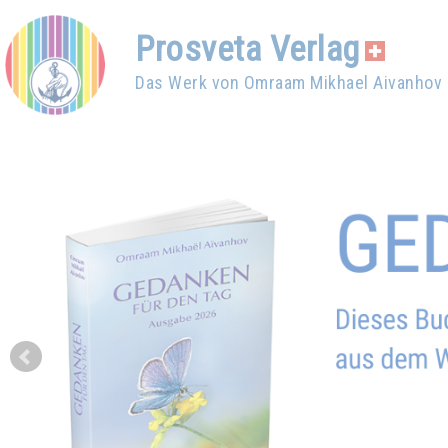
Prosveta Verlag
Das Werk von Omraam Mikhael Aivanhov
Prev