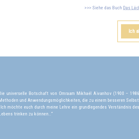
Siehe das Buch
Das Läc
Ich 
Die universelle Botschaft von Omraam Mikhaël Aïvanhov (1900 – 1986) 
Methoden und Anwendungsmöglichkeiten, die zu einem besseren Selbst
„Ich möchte euch durch meine Lehre ein grundlegendes Verständnis des 
Lebens trinken zu können…“