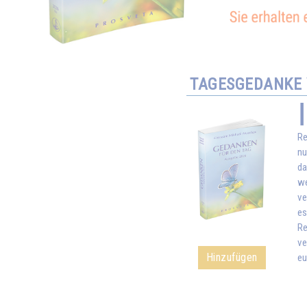
TAGESGEDANKE 
Re
nu
da
we
ve
es
Re
ve
Hinzufügen
eu