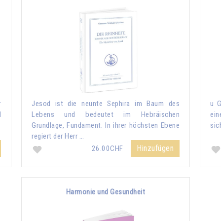
r
Jesod ist die neunte Sephira im Baum des
u G
d
Lebens und bedeutet im Hebräischen
ein
Grundlage, Fundament. In ihrer höchsten Ebene
sic
regiert der Herr …
Hinzufügen
26.00CHF
Harmonie und Gesundheit