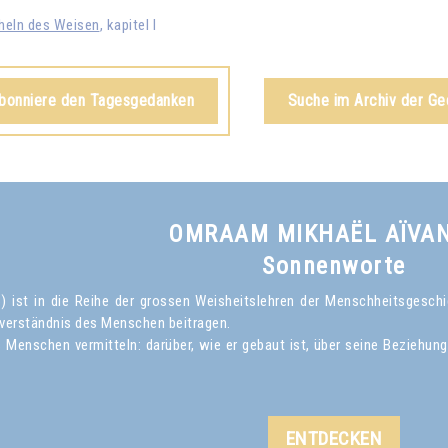
heln des Weisen
, kapitel I
abonniere den Tagesgedanken
Suche im Archiv der G
OMRAAM MIKHAËL AÏVA
Sonnenworte
ist in die Reihe der grossen Weisheitslehren der Menschheitsgeschich
verständnis des Menschen beitragen.
Menschen vermitteln: darüber, wie er gebaut ist, über seine Beziehun
ENTDECKEN