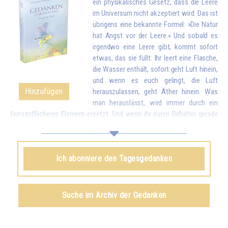
ein physikalisches Gesetz, dass die Leere
im Universum nicht akzeptiert wird. Das ist
übrigens eine bekannte Formel: »Die Natur
hat Angst vor der Leere.« Und sobald es
irgendwo eine Leere gibt, kommt sofort
etwas, das sie füllt. Ihr leert eine Flasche,
die Wasser enthält, sofort geht Luft hinein,
und wenn es euch gelingt, die Luft
Hinzufügen
herauszulassen, geht Äther hinein. Was
man herauslässt, wird immer durch ein
feinstofflicheres Element ersetzt. Und wenn ihr euren Behälter gerade
geleert habt, indem ihr eure Liebe und eure guten Wünsche allen
Geschöpfen gegeben habt, kommt sofort etwas von oben, um euch zu
füllen.*
Ich abonniere den Tagesgedanken
Omraam Mikhaël Aïvanhov
Siehe das Buch
Geistiges und künstlerisches Schaffen
,
Suche im Archiv der Gedanken
kapitel VIII