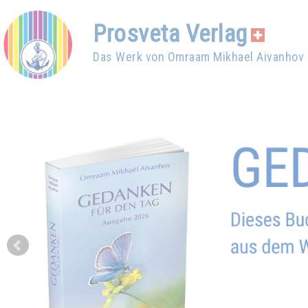
Prosveta Verlag
Das Werk von Omraam Mikhael Aivanhov
Prev