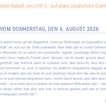
VOM DONNERSTAG, DEN 6. AUGUST 2026
I
hr wartet immer auf den Augenblick, in dem ein Weißmagier, ein Eingeweihter 
thüllt, die euch auf der Stelle umwandeln. Aber leider gibt es solche Geheim
s Menschen ist nur durch eine persönliche, tägliche, beständige Arbeit mö
ehmt diese magische Formel, jenen Talisman, und ihr werdet gesund, wenn ih
gsterfüllt seid, kraftvoll, wenn ihr schwach seid«, dann wisst ihr, dass die
ran interessiert ist, euch zu täuschen. Ein wirklicher Eingeweihter dagegen 
les ist möglich, aber nur, wenn ihr euch anstrengt. Darum wird das, was ihr era
ss es euch niemand wegnehmen kann.« Und ihr müsst wissen, dass alles, wa
reicht – es ist wahr, dass es welche mit einer gewissen Wirksamkeit gibt –, nie
it darauf verliert man alles, was man zu besitzen glaubte, weil man es nich
strengungen, erreicht hat.*