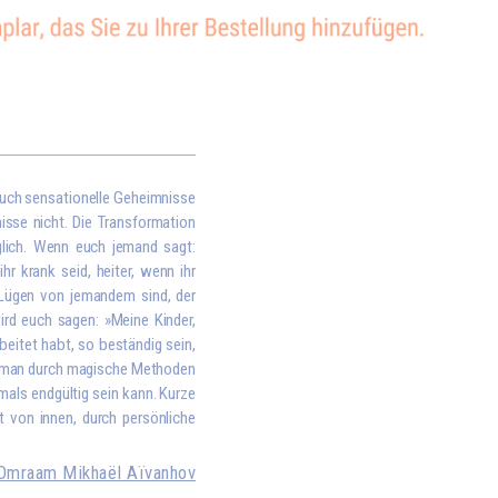
euch sensationelle Geheimnisse
nisse nicht. Die Transformation
glich. Wenn euch jemand sagt:
r krank seid, heiter, wenn ihr
s Lügen von jemandem sind, der
wird euch sagen: »Meine Kinder,
rbeitet habt, so beständig sein,
s man durch magische Methoden
mals endgültig sein kann. Kurze
t von innen, durch persönliche
Omraam Mikhaël Aïvanhov