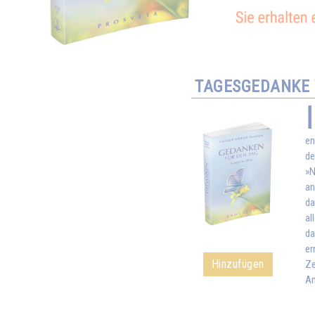
TAGESGEDANKE 
en
de
»N
an
da
al
da
er
Hinzufügen
Ze
An