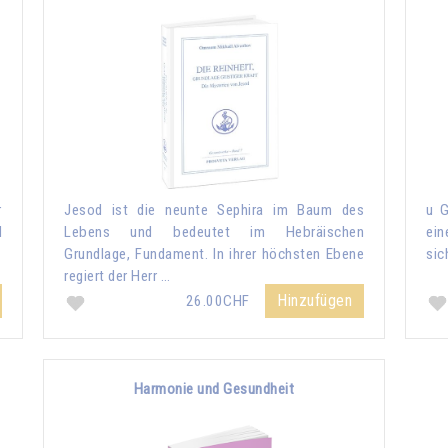
r
Jesod ist die neunte Sephira im Baum des
u G
d
Lebens und bedeutet im Hebräischen
ein
Grundlage, Fundament. In ihrer höchsten Ebene
sic
regiert der Herr …
Hinzufügen
26.00CHF
Harmonie und Gesundheit