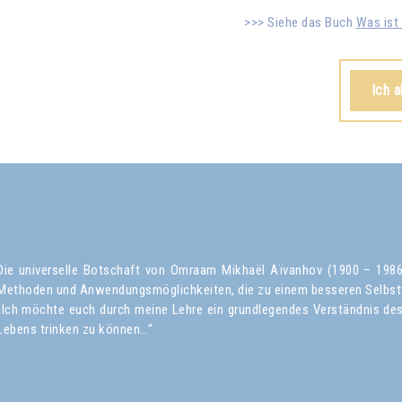
Siehe das Buch
Was ist 
Ich 
Die universelle Botschaft von Omraam Mikhaël Aïvanhov (1900 – 1986) 
Methoden und Anwendungsmöglichkeiten, die zu einem besseren Selbst
„Ich möchte euch durch meine Lehre ein grundlegendes Verständnis des 
Lebens trinken zu können…“