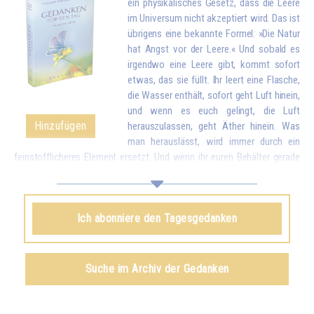
ein physikalisches Gesetz, dass die Leere
im Universum nicht akzeptiert wird. Das ist
übrigens eine bekannte Formel: »Die Natur
hat Angst vor der Leere.« Und sobald es
irgendwo eine Leere gibt, kommt sofort
etwas, das sie füllt. Ihr leert eine Flasche,
die Wasser enthält, sofort geht Luft hinein,
und wenn es euch gelingt, die Luft
Hinzufügen
herauszulassen, geht Äther hinein. Was
man herauslässt, wird immer durch ein
feinstofflicheres Element ersetzt. Und wenn ihr euren Behälter gerade
geleert habt, indem ihr eure Liebe und eure guten Wünsche allen
Geschöpfen gegeben habt, kommt sofort etwas von oben, um euch zu
füllen.*
Ich abonniere den Tagesgedanken
Omraam Mikhaël Aïvanhov
Siehe das Buch
Geistiges und künstlerisches Schaffen
,
Suche im Archiv der Gedanken
kapitel VIII