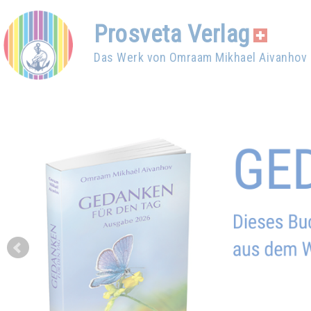
Prosveta Verlag
Das Werk von Omraam Mikhael Aivanhov
Prev