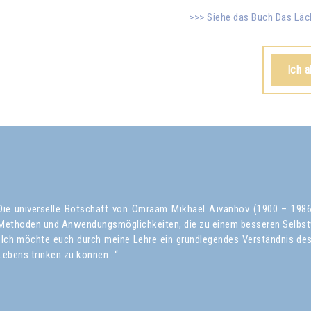
Siehe das Buch
Das Läc
Ich 
Die universelle Botschaft von Omraam Mikhaël Aïvanhov (1900 – 1986) 
Methoden und Anwendungsmöglichkeiten, die zu einem besseren Selbst
„Ich möchte euch durch meine Lehre ein grundlegendes Verständnis des 
Lebens trinken zu können…“