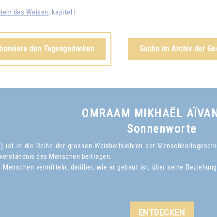
heln des Weisen
, kapitel I
abonniere den Tagesgedanken
Suche im Archiv der G
OMRAAM MIKHAËL AÏVA
Sonnenworte
ist in die Reihe der grossen Weisheitslehren der Menschheitsgeschich
verständnis des Menschen beitragen.
Menschen vermitteln: darüber, wie er gebaut ist, über seine Beziehun
ENTDECKEN