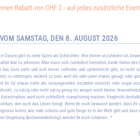
VOM SAMSTAG, DEN 8. AUGUST 2026
I
m Dasein gibt es mehr Gutes als Schlechtes. Wer immer unzufrieden ist, bewei
alität klar zu erkennen. Man muss sich zumindest bemühen, beide Seiten des L
r das Gute sieht und sich immer zufrieden und optimistisch gibt, ist nicht i
mit zu verbringen, wütend zu sein, weil der oder jener etwas gesagt oder get
il ihr für etwas mehr als vorausgesehen bezahlen musstet oder sogar no
rkocht, zu salzig oder nicht salzig genug ist, wegen solch kleiner Unannehmlic
 Katastrophen, wird euch schließlich stumpfsinnig machen. Vergleicht deshalb 
ichtum, den euch das Leben bringt. Wenn ihr euch bewusst werdet, dass ihr 
rgessen könnt, wie viele schöne und gute Dinge es in der Welt gibt und dass 
rer Umgebung durcheinanderbringt, werdet ihr euch schämen...*