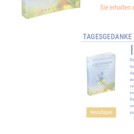
TAGESGEDANKE 
Re
nu
da
we
ve
es
Re
ve
Hinzufügen
eu