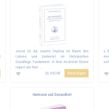
r
Jesod ist die neunte Sephira im Baum des
u G
d
Lebens und bedeutet im Hebräischen
ein
Grundlage, Fundament. In ihrer höchsten Ebene
sic
regiert der Herr …
Hinzufügen
26.00CHF
Harmonie und Gesundheit