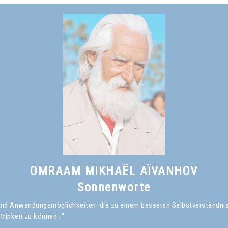
Omraam Mikhaël Aïvanhov
Siehe das Buch
Das Lächeln des Weisen
, kapitel I
OMRAAM MIKHAËL AÏVANHOV
Sonnenworte
en und Anwendungsmöglichkeiten, die zu einem besseren Selbstverständni
 trinken zu können…“