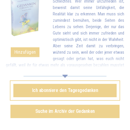
Schlechtes. Wer immer unzufrieden ist,
beweist damit seine Unfähigkeit, die
Realität klar zu erkennen. Man muss sich
zumindest bemühen, beide Seiten des
Lebens zu sehen. Derjenige, der nur das
Gute sieht und sich immer zufrieden und
optimistisch gibt, ist nicht in der Wahrheit.
Aber seine Zeit damit zu verbringen,
Hinzufügen
wütend zu sein, weil der oder jener etwas
gesagt oder getan hat, was euch nicht
gefällt, weil ihr für etwas mehr als vorausgesehen bezahlen musstet
oder sogar noch dümmer, weil das Essen zu verkocht, zu salzig oder
nicht salzig genug ist, wegen solch kleiner Unannehmlichkeiten zu
reagieren, als wären es Katastrophen, wird euch schließlich
Ich abonniere den Tagesgedanken
stumpfsinnig machen. Vergleicht deshalb diese Kleinigkeiten mit all
dem Reichtum, den euch das Leben bringt. Wenn ihr euch bewusst
werdet, dass ihr wegen kleiner Unstimmigkeiten vergessen könnt, wie
viele schöne und gute Dinge es in der Welt gibt und dass ihr das Leben
Suche im Archiv der Gedanken
eurer Familie und eurer Umgebung durcheinanderbringt, werdet ihr euch
schämen...*