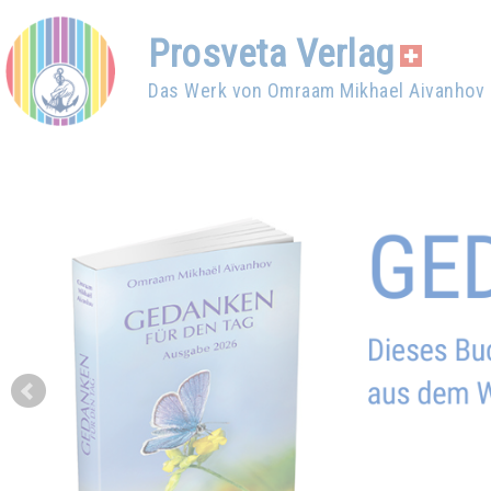
Prosveta Verlag
Das Werk von Omraam Mikhael Aivanhov
Prev